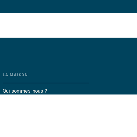
LA MAISON
Qui sommes-nous ?
Contactez-nous
Questions fréquentes
Envoyer un manuscrit
Service de presse