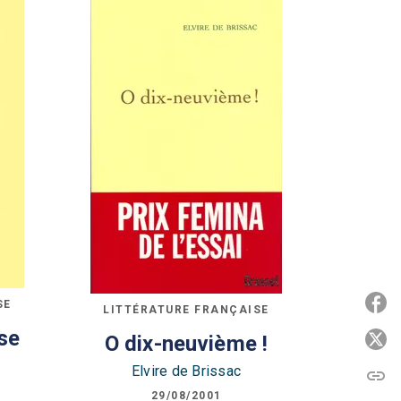
P
SE
LITTÉRATURE FRANÇAISE
se
O dix-neuvième !
P
Elvire de Brissac
link
C
29/08/2001