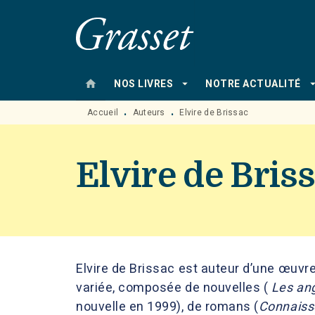
MENU
RECHERCHE
CONTENU
home
arrow_drop_down
arrow_drop
NOS LIVRES
NOTRE ACTUALITÉ
Accueil
Auteurs
Elvire de Brissac
•
•
Elvire de Bris
Elvire de Brissac est auteur d’une œuvre 
variée, composée de nouvelles (
Les an
nouvelle en 1999), de romans (
Connaisse