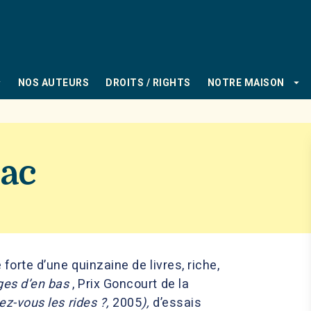
PIED DE PAGE
_down
arrow_drop_down
NOS AUTEURS
DROITS / RIGHTS
NOTRE MAISON
sac
forte d’une quinzaine de livres, riche,
ges d’en bas
, Prix Goncourt de la
z-vous les rides ?,
2005
),
d’essais