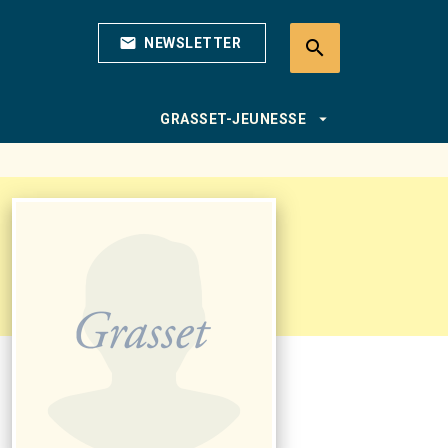
mail
NEWSLETTER
search
search
arrow_drop_down
GRASSET-JEUNESSE