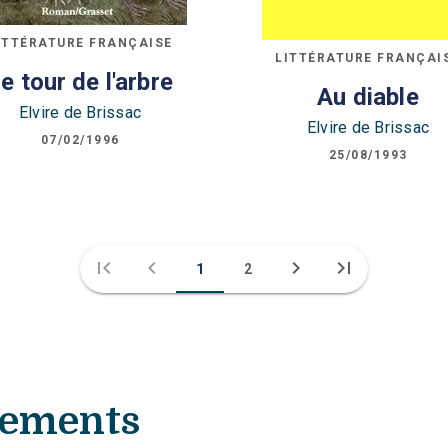
ITTÉRATURE FRANÇAISE
LITTÉRATURE FRANÇAI
e tour de l'arbre
Au diable
Elvire de Brissac
Elvire de Brissac
07/02/1996
25/08/1993
first_page
chevron_left
chevron_right
last_page
1
2
nements