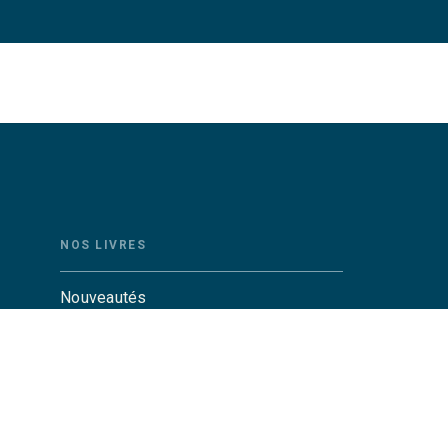
NOS LIVRES
Nouveautés
Auteurs
Catalogue Grasset
Catalogue Grasset-Jeunesse
Actualités