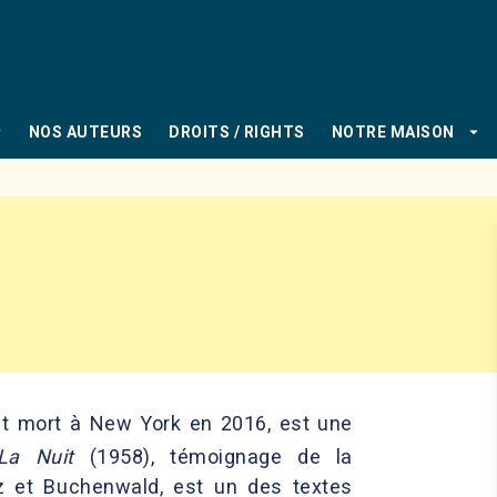
PIED DE PAGE
_down
arrow_drop_down
NOS AUTEURS
DROITS / RIGHTS
NOTRE MAISON
et mort à New York en 2016, est une
La Nuit
(1958), témoignage de la
z et Buchenwald, est un des textes