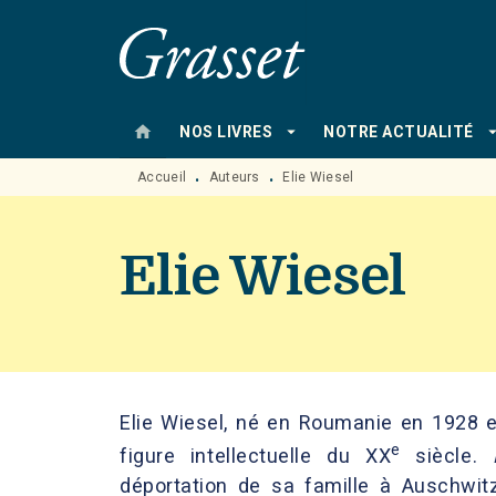
MENU
RECHERCHE
CONTENU
home
arrow_drop_down
arrow_drop
NOS LIVRES
NOTRE ACTUALITÉ
Accueil
Auteurs
Elie Wiesel
•
•
Elie Wiesel
Elie Wiesel, né en Roumanie en 1928 
e
figure intellectuelle du XX
siècle.
déportation de sa famille à Auschwit