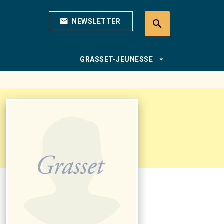
mail
NEWSLETTER
search
search
arrow_drop_down
GRASSET-JEUNESSE