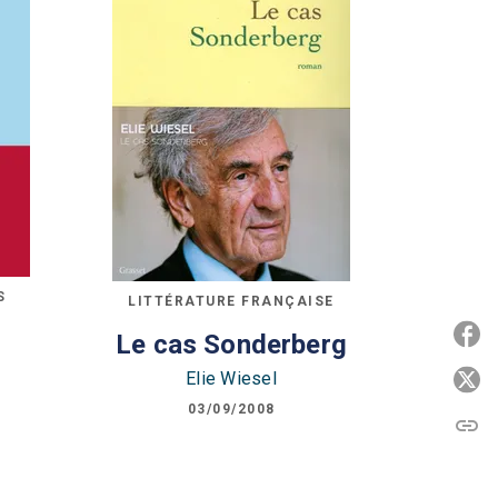
S
LITTÉRATURE FRANÇAISE
P
Le cas Sonderberg
Elie Wiesel
P
03/09/2008
link
C