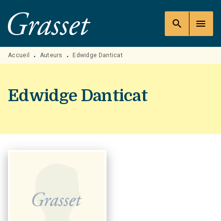
MENU
RECHERCHE
CONTENU
search
menu
PIED DE PAGE
Accueil
Auteurs
Edwidge Danticat
•
•
Edwidge Danticat