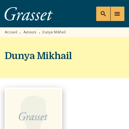
MENU
RECHERCHE
CONTENU
search
menu
PIED DE PAGE
Accueil
Auteurs
Dunya Mikhail
•
•
Dunya Mikhail