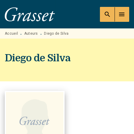
MENU
RECHERCHE
CONTENU
search
menu
PIED DE PAGE
Accueil
Auteurs
Diego de Silva
•
•
Diego de Silva