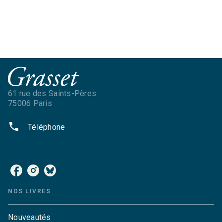
61 rue des Saints-Pères
75006 Paris
phone
Téléphone
NOS RÉSEAUX
NOS LIVRES
Nouveautés