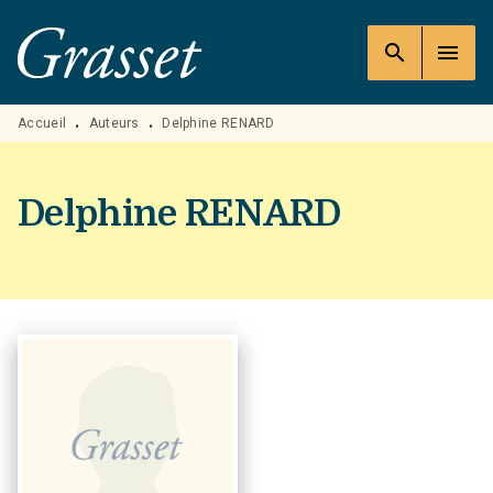
MENU
RECHERCHE
CONTENU
search
menu
PIED DE PAGE
Accueil
Auteurs
Delphine RENARD
•
•
Delphine RENARD