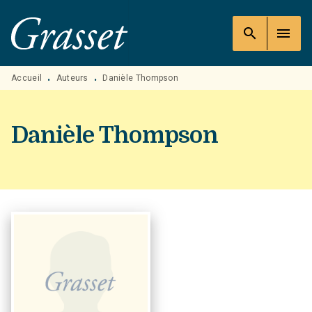
MENU
RECHERCHE
CONTENU
search
menu
PIED DE PAGE
Accueil
Auteurs
Danièle Thompson
•
•
Danièle Thompson