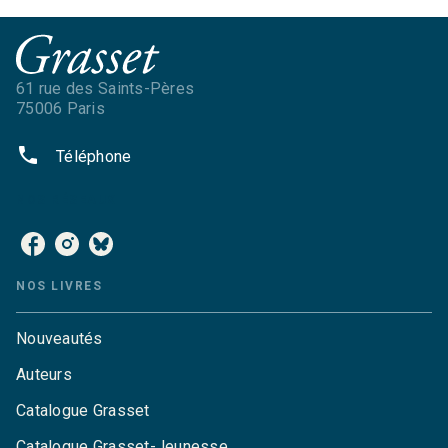
61 rue des Saints-Pères
75006 Paris
phone
Téléphone
NOS RÉSEAUX
NOS LIVRES
Nouveautés
Auteurs
Catalogue Grasset
Catalogue Grasset-Jeunesse