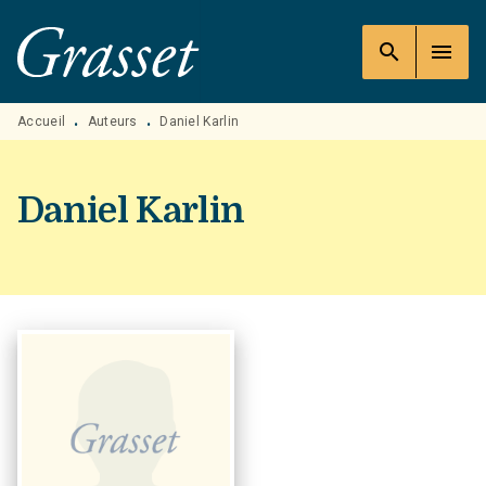
MENU
RECHERCHE
CONTENU
search
menu
PIED DE PAGE
Accueil
Auteurs
Daniel Karlin
•
•
Daniel Karlin