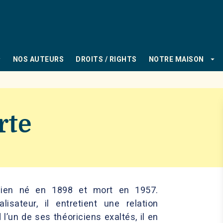
PIED DE PAGE
_down
arrow_drop_down
NOS AUTEURS
DROITS / RIGHTS
NOTRE MAISON
rte
alien né en 1898 et mort en 1957.
alisateur, il entretient une relation
l’un de ses théoriciens exaltés, il en