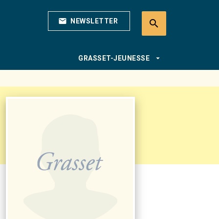
mail
NEWSLETTER
search
search
arrow_drop_down
GRASSET-JEUNESSE