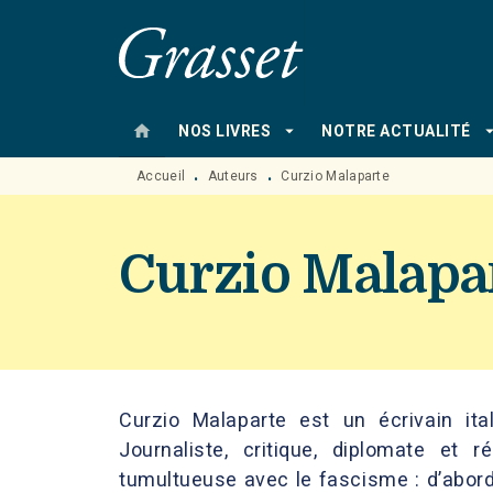
MENU
RECHERCHE
CONTENU
home
arrow_drop_down
arrow_drop
NOS LIVRES
NOTRE ACTUALITÉ
Accueil
Auteurs
Curzio Malaparte
•
•
Curzio Malapa
Curzio Malaparte est un écrivain it
Journaliste, critique, diplomate et ré
tumultueuse avec le fascisme : d’abord 