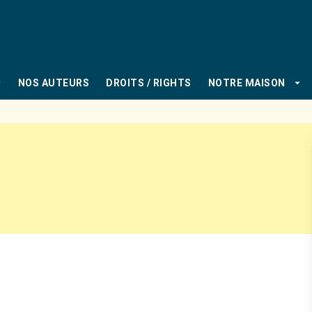
PIED DE PAGE
_down
arrow_drop_down
NOS AUTEURS
DROITS / RIGHTS
NOTRE MAISON