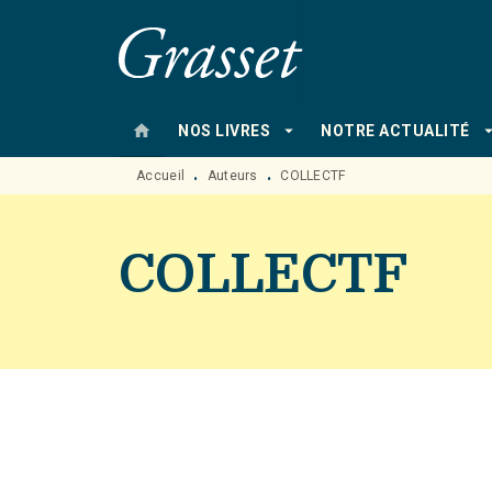
MENU
RECHERCHE
CONTENU
home
arrow_drop_down
arrow_drop
NOS LIVRES
NOTRE ACTUALITÉ
Accueil
Auteurs
COLLECTF
•
•
COLLECTF