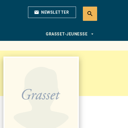
mail
NEWSLETTER
search
search
arrow_drop_down
GRASSET-JEUNESSE