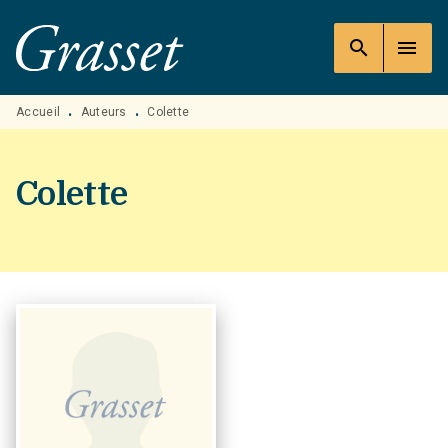
MENU
RECHERCHE
CONTENU
search
menu
PIED DE PAGE
Accueil
Auteurs
Colette
•
•
Colette