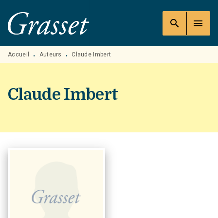
MENU
RECHERCHE
CONTENU
search
menu
PIED DE PAGE
Accueil
Auteurs
Claude Imbert
•
•
Claude Imbert