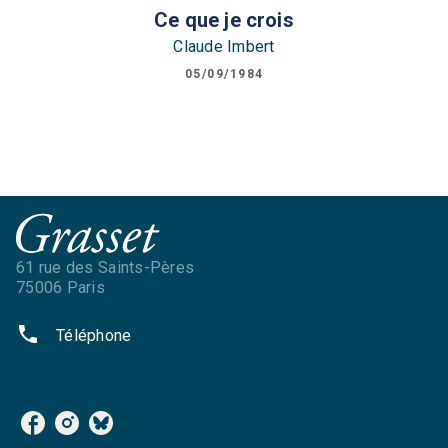
Ce que je crois
Claude Imbert
05/09/1984
61 rue des Saints-Pères
75006 Paris
phone
Téléphone
NOS RÉSEAUX