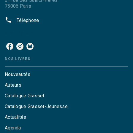
61 rue des Saints-Pères
75006 Paris
phone
Téléphone
NOS RÉSEAUX
NOS LIVRES
Nouveautés
Auteurs
Catalogue Grasset
Catalogue Grasset-Jeunesse
Actualités
Agenda