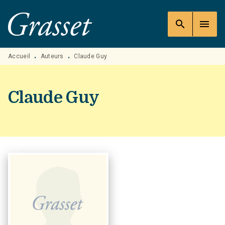
MENU
RECHERCHE
CONTENU
search
menu
PIED DE PAGE
Accueil
Auteurs
Claude Guy
•
•
Claude Guy