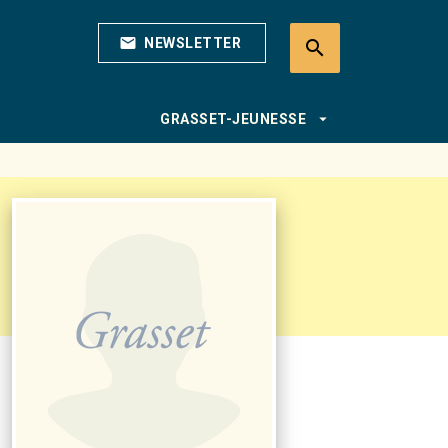
mail
NEWSLETTER
search
search
arrow_drop_down
GRASSET-JEUNESSE