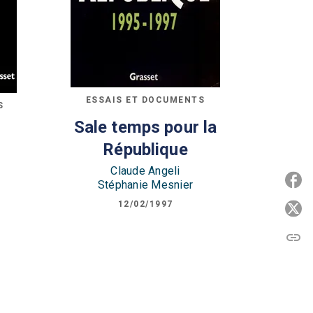
ESSAIS ET DOCUMENTS
S
Sale temps pour la
République
Claude Angeli
P
Stéphanie Mesnier
12/02/1997
P
link
C