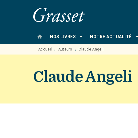
MENU
RECHERCHE
CONTENU
home
arrow_drop_down
arrow_drop
NOS LIVRES
NOTRE ACTUALITÉ
Accueil
Auteurs
Claude Angeli
•
•
Claude Angeli