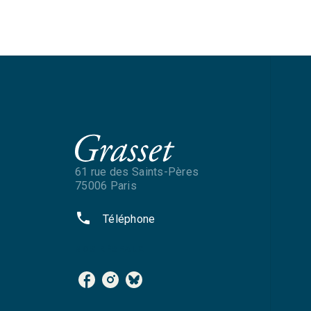
61 rue des Saints-Pères
75006 Paris
phone
Téléphone
NOS RÉSEAUX