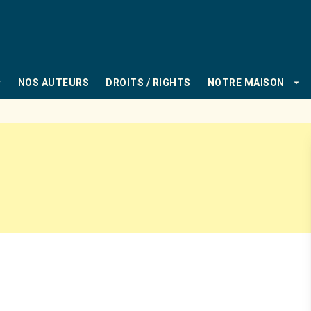
PIED DE PAGE
_down
arrow_drop_down
NOS AUTEURS
DROITS / RIGHTS
NOTRE MAISON