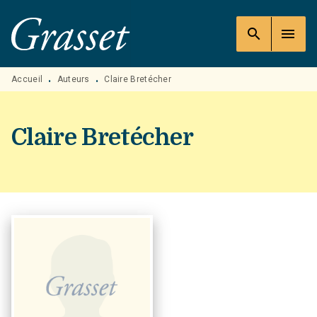
MENU
RECHERCHE
CONTENU
search
menu
PIED DE PAGE
Accueil
Auteurs
Claire Bretécher
•
•
Claire Bretécher