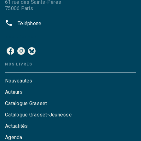
61 rue des Saints-Pères
75006 Paris
phone
Téléphone
NOS RÉSEAUX
NOS LIVRES
Nouveautés
Auteurs
Catalogue Grasset
Catalogue Grasset-Jeunesse
Actualités
Agenda