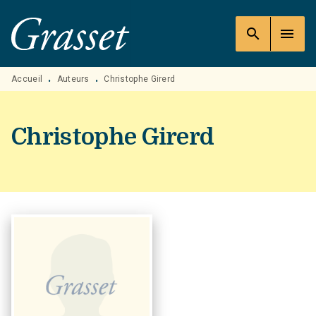
MENU
RECHERCHE
CONTENU
search
menu
PIED DE PAGE
Accueil
Auteurs
Christophe Girerd
•
•
Christophe Girerd