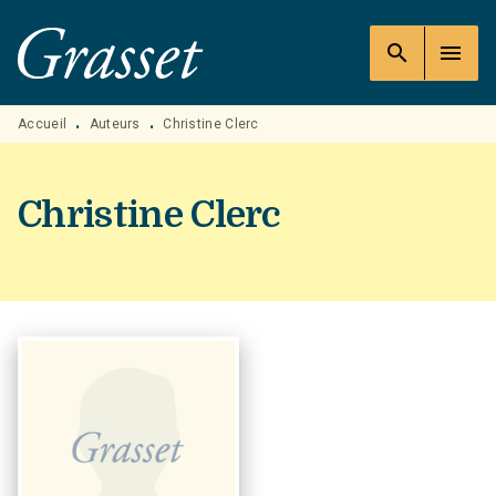
MENU
RECHERCHE
CONTENU
search
menu
PIED DE PAGE
Accueil
Auteurs
Christine Clerc
•
•
Christine Clerc