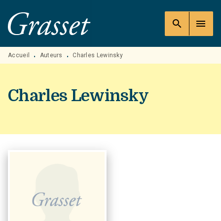
MENU
RECHERCHE
CONTENU
search
menu
PIED DE PAGE
Accueil
Auteurs
Charles Lewinsky
•
•
Charles Lewinsky