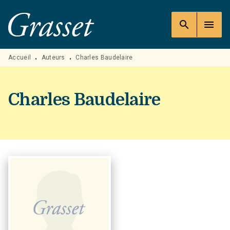
MENU
RECHERCHE
CONTENU
search
menu
PIED DE PAGE
Accueil
Auteurs
Charles Baudelaire
•
•
Charles Baudelaire