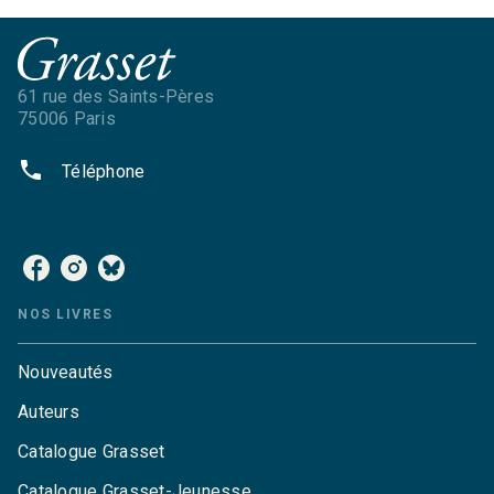
61 rue des Saints-Pères
75006 Paris
phone
Téléphone
NOS RÉSEAUX
NOS LIVRES
Nouveautés
Auteurs
Catalogue Grasset
Catalogue Grasset-Jeunesse