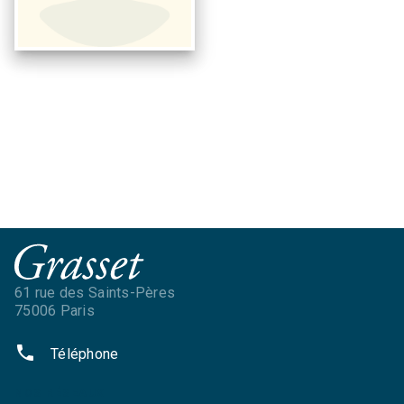
61 rue des Saints-Pères
75006 Paris
phone
Téléphone
NOS RÉSEAUX