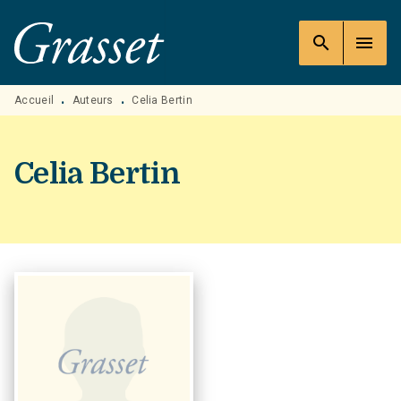
MENU
RECHERCHE
CONTENU
search
menu
PIED DE PAGE
Accueil
Auteurs
Celia Bertin
•
•
Celia Bertin