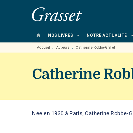
MENU
RECHERCHE
CONTENU
home
arrow_drop_down
arrow_drop
NOS LIVRES
NOTRE ACTUALITÉ
Accueil
Auteurs
Catherine Robbe-Grillet
•
•
Catherine Robb
Née en 1930 à Paris, Catherine Robbe-Gril