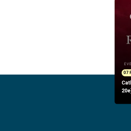
ÉV
07 
Cat
20e