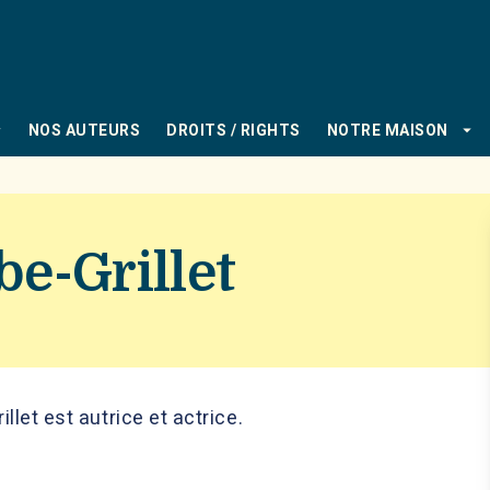
PIED DE PAGE
_down
arrow_drop_down
NOS AUTEURS
DROITS / RIGHTS
NOTRE MAISON
e-Grillet
let est autrice et actrice.