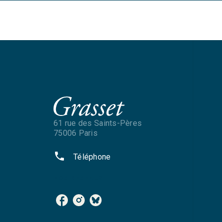
61 rue des Saints-Pères
75006 Paris
phone
Téléphone
NOS RÉSEAUX