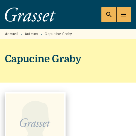
MENU
RECHERCHE
CONTENU
search
menu
PIED DE PAGE
Accueil
Auteurs
Capucine Graby
•
•
Capucine Graby