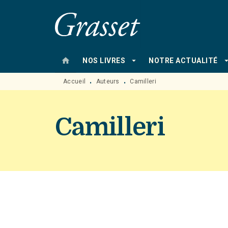
MENU
RECHERCHE
CONTENU
home
arrow_drop_down
arrow_drop
NOS LIVRES
NOTRE ACTUALITÉ
Accueil
Auteurs
Camilleri
•
•
Camilleri