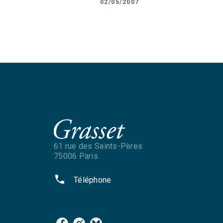
02/05/2007
61 rue des Saints-Pères
75006 Paris
phone
Téléphone
NOS RÉSEAUX