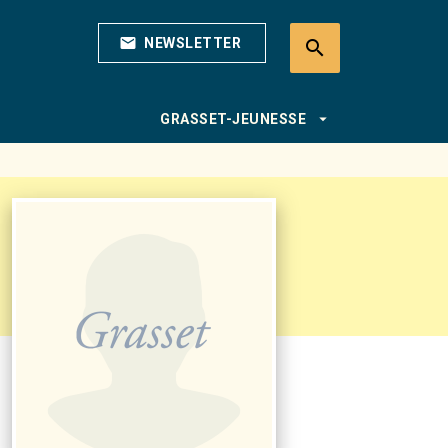
mail
NEWSLETTER
search
search
arrow_drop_down
GRASSET-JEUNESSE