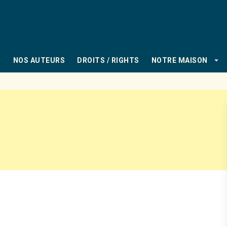
PIED DE PAGE
_down
arrow_drop_down
NOS AUTEURS
DROITS / RIGHTS
NOTRE MAISON