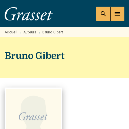
MENU
RECHERCHE
CONTENU
search
menu
PIED DE PAGE
Accueil
Auteurs
Bruno Gibert
•
•
Bruno Gibert