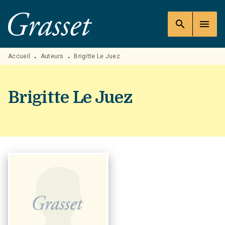
MENU
RECHERCHE
CONTENU
search
menu
PIED DE PAGE
Accueil
Auteurs
Brigitte Le Juez
•
•
Brigitte Le Juez