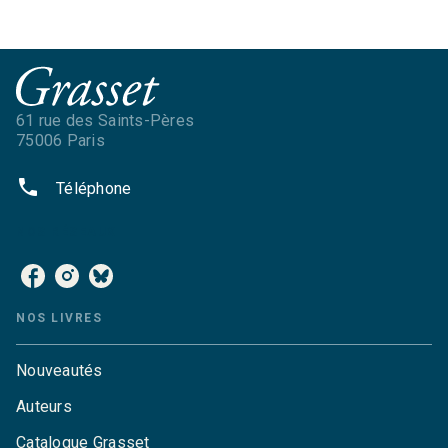
61 rue des Saints-Pères
75006 Paris
phone
Téléphone
NOS RÉSEAUX
NOS LIVRES
Nouveautés
Auteurs
Catalogue Grasset