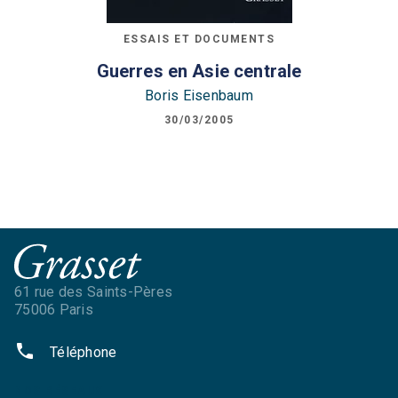
ESSAIS ET DOCUMENTS
Guerres en Asie centrale
Boris Eisenbaum
30/03/2005
61 rue des Saints-Pères
75006 Paris
phone
Téléphone
NOS RÉSEAUX