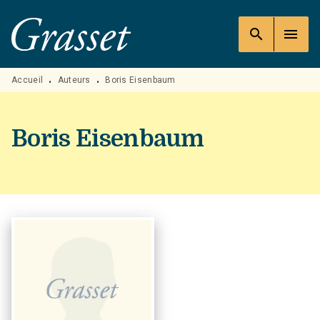
MENU
RECHERCHE
CONTENU
search
menu
PIED DE PAGE
Accueil
Auteurs
Boris Eisenbaum
•
•
Boris Eisenbaum