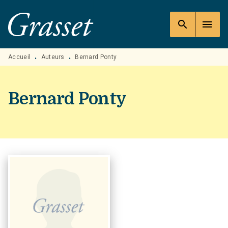
MENU
RECHERCHE
CONTENU
search
menu
PIED DE PAGE
Accueil
Auteurs
Bernard Ponty
•
•
Bernard Ponty