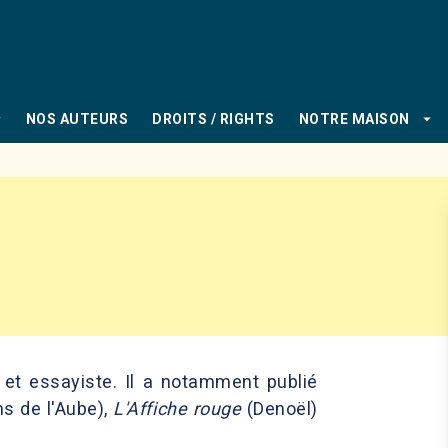
PIED DE PAGE
_down
arrow_drop_down
NOS AUTEURS
DROITS / RIGHTS
NOTRE MAISON
e et essayiste. Il a notamment publié
ns de l'Aube),
L'Affiche rouge
(Denoël)