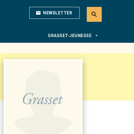
mail
NEWSLETTER
search
search
arrow_drop_down
GRASSET-JEUNESSE