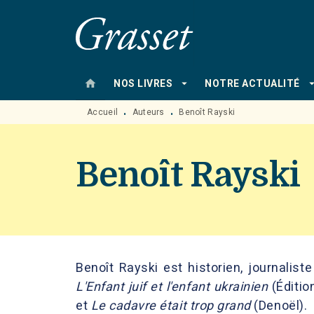
MENU
RECHERCHE
CONTENU
home
arrow_drop_down
arrow_drop
NOS LIVRES
NOTRE ACTUALITÉ
Accueil
Auteurs
Benoît Rayski
•
•
Benoît Rayski
Benoît Rayski est historien, journalist
L'Enfant juif et l'enfant
ukrainien
(Éditio
et
Le cadavre était trop grand
(Denoël).