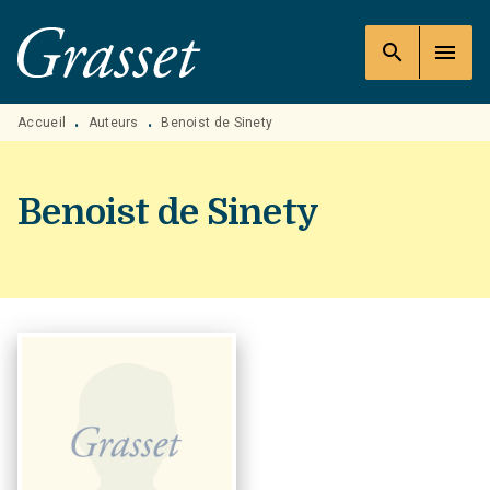
MENU
RECHERCHE
CONTENU
search
menu
PIED DE PAGE
Accueil
Auteurs
Benoist de Sinety
•
•
Benoist de Sinety