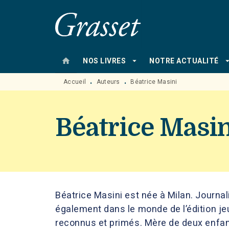
MENU
RECHERCHE
CONTENU
home
arrow_drop_down
arrow_drop
NOS LIVRES
NOTRE ACTUALITÉ
Accueil
Auteurs
Béatrice Masini
•
•
Béatrice Masin
Béatrice Masini est née à Milan. Journalis
également dans le monde de l’édition 
reconnus et primés. Mère de deux enfants