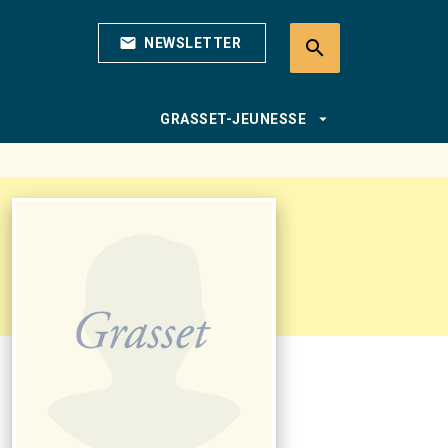
mail
NEWSLETTER
search
search
arrow_drop_down
GRASSET-JEUNESSE