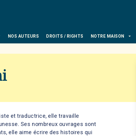
PIED DE PAGE
_down
arrow_drop_down
NOS AUTEURS
DROITS / RIGHTS
NOTRE MAISON
i
te et traductrice, elle travaille
jeunesse. Ses nombreux ouvrages sont
, elle aime écrire des histoires qui