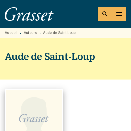
MENU
RECHERCHE
CONTENU
search
menu
PIED DE PAGE
Accueil
Auteurs
Aude de Saint-Loup
•
•
Aude de Saint-Loup