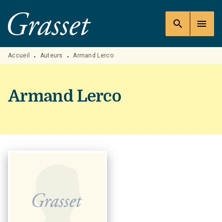
MENU
RECHERCHE
CONTENU
search
menu
PIED DE PAGE
Accueil
Auteurs
Armand Lerco
•
•
Armand Lerco