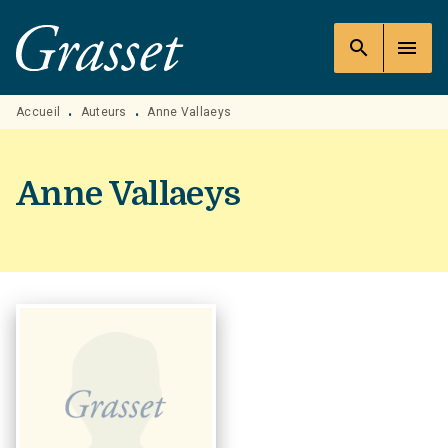
MENU
RECHERCHE
CONTENU
search
menu
PIED DE PAGE
Accueil
Auteurs
Anne Vallaeys
•
•
Anne Vallaeys