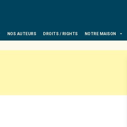
PIED DE PAGE
_down
arrow_drop_down
NOS AUTEURS
DROITS / RIGHTS
NOTRE MAISON