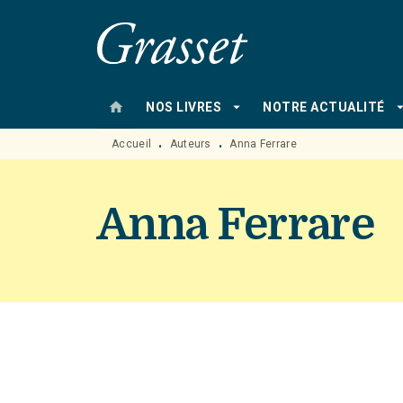
MENU
RECHERCHE
CONTENU
home
arrow_drop_down
arrow_drop
NOS LIVRES
NOTRE ACTUALITÉ
Accueil
Auteurs
Anna Ferrare
•
•
Anna Ferrare