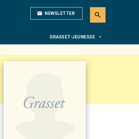
mail
NEWSLETTER
search
search
arrow_drop_down
GRASSET-JEUNESSE