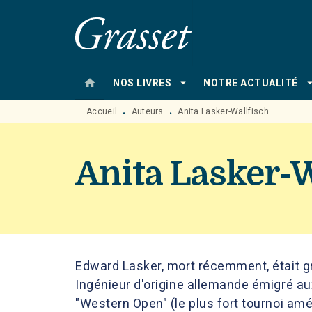
MENU
RECHERCHE
CONTENU
home
arrow_drop_down
arrow_drop
NOS LIVRES
NOTRE ACTUALITÉ
Accueil
Auteurs
Anita Lasker-Wallfisch
•
•
Anita Lasker-W
Edward Lasker, mort récemment, était gr
Ingénieur d'origine allemande émigré aux 
"Western Open" (le plus fort tournoi amér