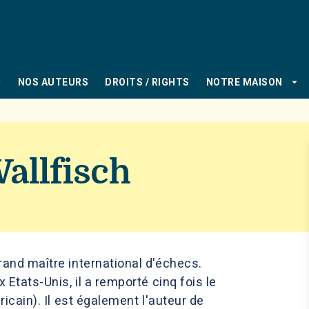
PIED DE PAGE
_down
arrow_drop_down
NOS AUTEURS
DROITS / RIGHTS
NOTRE MAISON
allfisch
and maître international d'échecs.
Etats-Unis, il a remporté cinq fois le
icain). Il est également l'auteur de