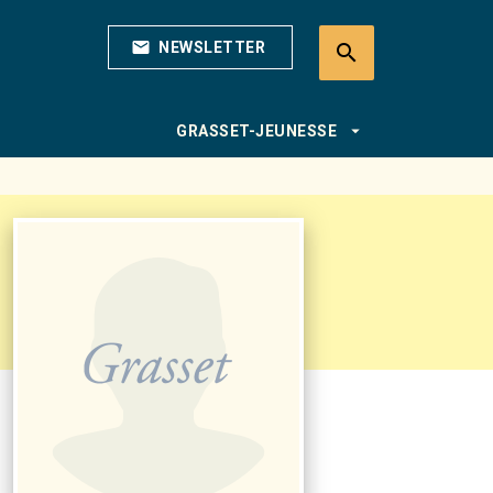
mail
NEWSLETTER
search
search
arrow_drop_down
GRASSET-JEUNESSE