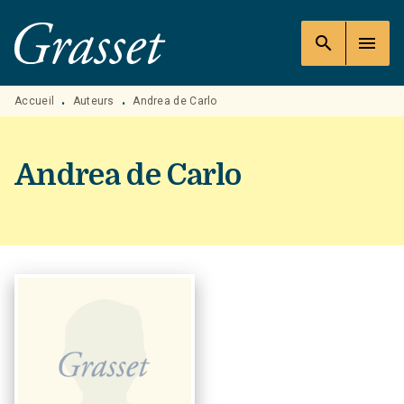
MENU
RECHERCHE
CONTENU
search
menu
PIED DE PAGE
Accueil
Auteurs
Andrea de Carlo
•
•
Andrea de Carlo