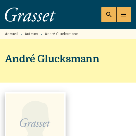
MENU
RECHERCHE
CONTENU
search
menu
PIED DE PAGE
Accueil
Auteurs
André Glucksmann
•
•
André Glucksmann