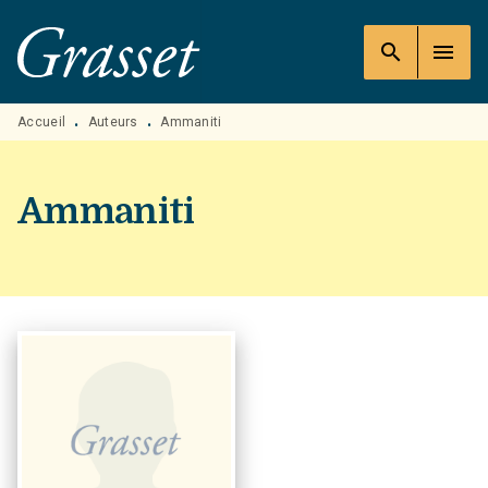
MENU
RECHERCHE
CONTENU
search
menu
PIED DE PAGE
Accueil
Auteurs
Ammaniti
•
•
Ammaniti