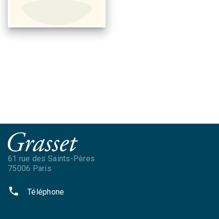
61 rue des Saints-Pères
75006 Paris
phone
Téléphone
NOS RÉSEAUX