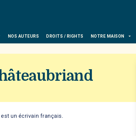
PIED DE PAGE
_down
arrow_drop_down
NOS AUTEURS
DROITS / RIGHTS
NOTRE MAISON
hâteaubriand
st un écrivain français.