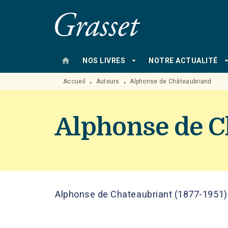
MENU
RECHERCHE
CONTENU
home
arrow_drop_down
arrow_drop
NOS LIVRES
NOTRE ACTUALITÉ
Accueil
Auteurs
Alphonse de Châteaubriand
•
•
Alphonse de C
Alphonse de Chateaubriant (1877-1951) e