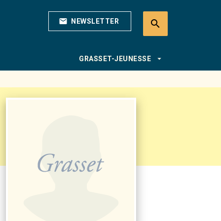
mail
NEWSLETTER
search
search
arrow_drop_down
GRASSET-JEUNESSE