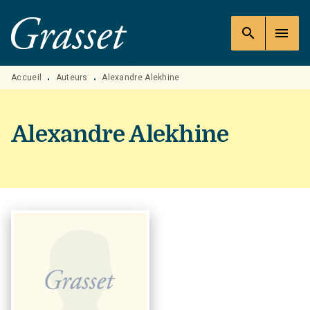
MENU
RECHERCHE
CONTENU
search
menu
PIED DE PAGE
Accueil
Auteurs
Alexandre Alekhine
•
•
Alexandre Alekhine