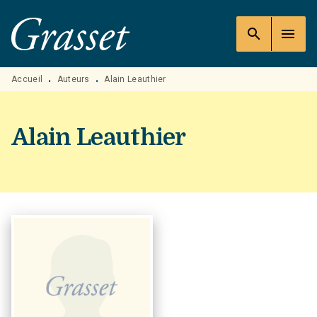
MENU
RECHERCHE
CONTENU
search
menu
PIED DE PAGE
Accueil
Auteurs
Alain Leauthier
•
•
Alain Leauthier