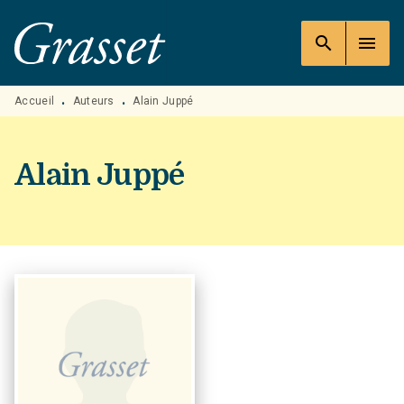
MENU
RECHERCHE
CONTENU
search
menu
PIED DE PAGE
Accueil
Auteurs
Alain Juppé
•
•
Alain Juppé