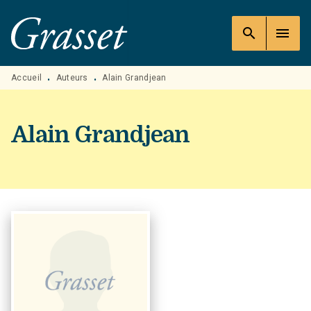
MENU
RECHERCHE
CONTENU
search
menu
PIED DE PAGE
Accueil
Auteurs
Alain Grandjean
•
•
Alain Grandjean