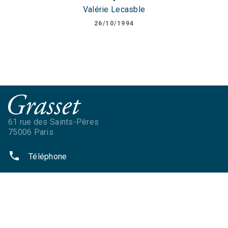
Valérie Lecasble
26/10/1994
61 rue des Saints-Pères
75006 Paris
phone
Téléphone
NOS RÉSEAUX
NOS LIVRES