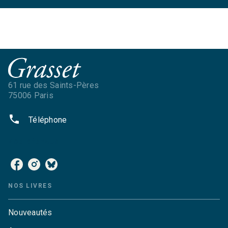
61 rue des Saints-Pères
75006 Paris
phone
Téléphone
NOS RÉSEAUX
NOS LIVRES
Nouveautés