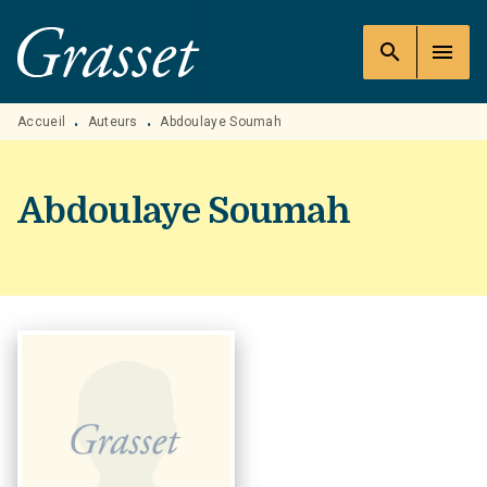
MENU
RECHERCHE
CONTENU
search
menu
PIED DE PAGE
Accueil
Auteurs
Abdoulaye Soumah
•
•
Abdoulaye Soumah