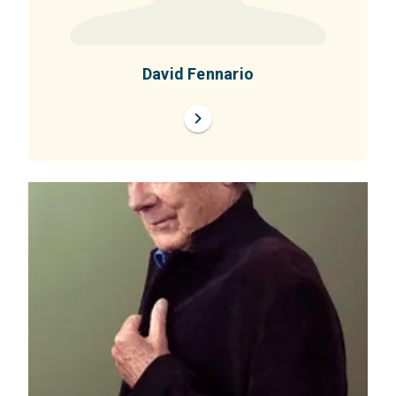
David Fennario
chevron_right