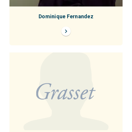
Dominique Fernandez
chevron_right