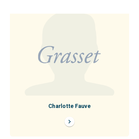
Charlotte Fauve
chevron_right