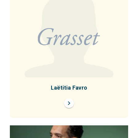
Laëtitia Favro
chevron_right