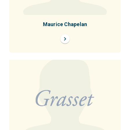
Maurice Chapelan
chevron_right