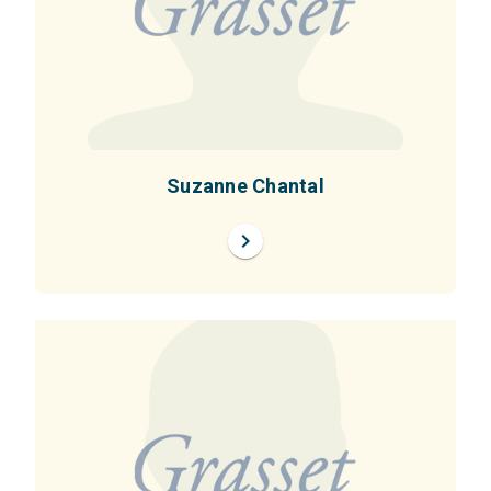
Suzanne Chantal
chevron_right