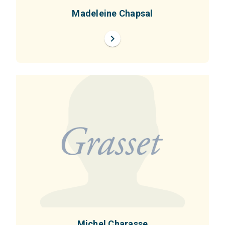
Madeleine Chapsal
chevron_right
Michel Charasse