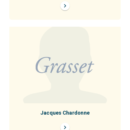
chevron_right
Jacques Chardonne
chevron_right