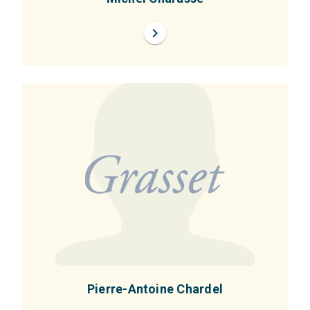
chevron_right
Pierre-Antoine Chardel