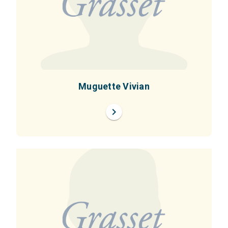
Muguette Vivian
chevron_right