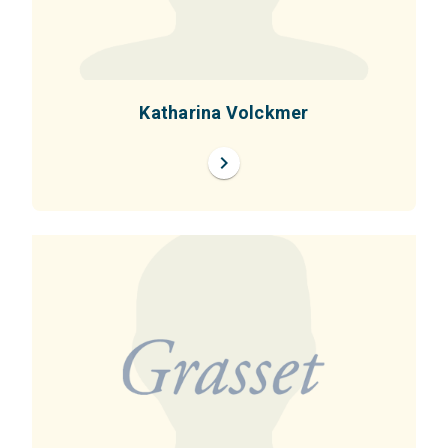
Katharina Volckmer
chevron_right