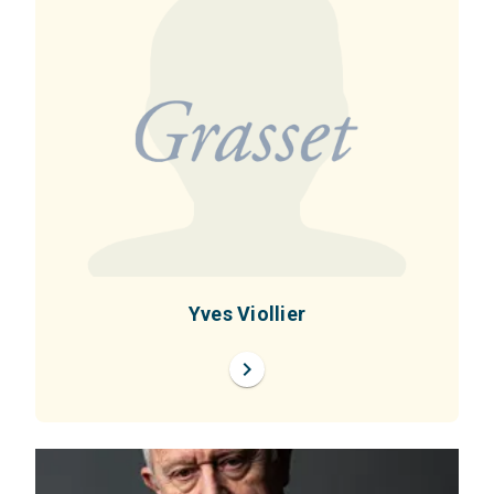
Yves Viollier
chevron_right