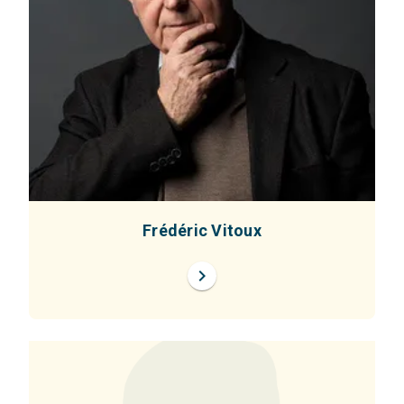
Frédéric Vitoux
chevron_right