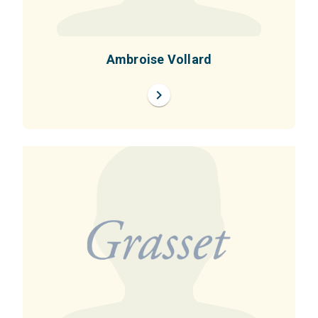
Ambroise Vollard
chevron_right