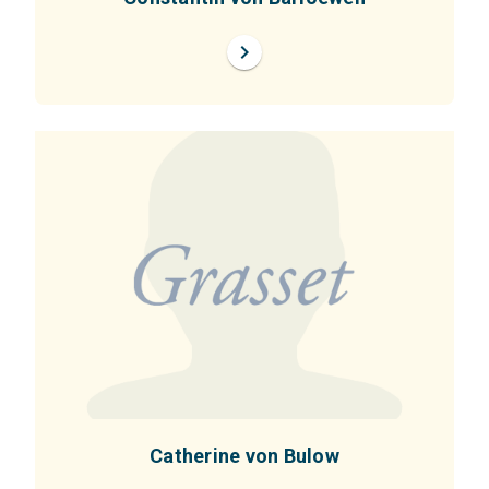
chevron_right
Catherine von Bulow