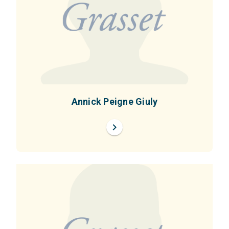
Annick Peigne Giuly
chevron_right