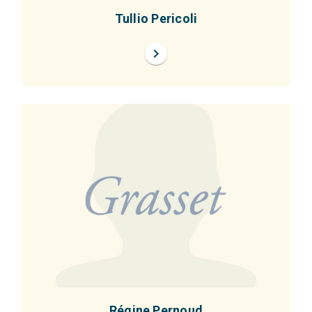
Tullio Pericoli
chevron_right
Régine Pernoud