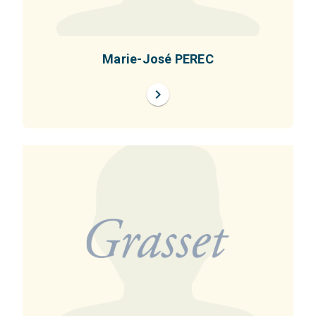
Marie-José PEREC
chevron_right