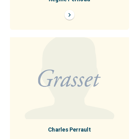
chevron_right
Charles Perrault