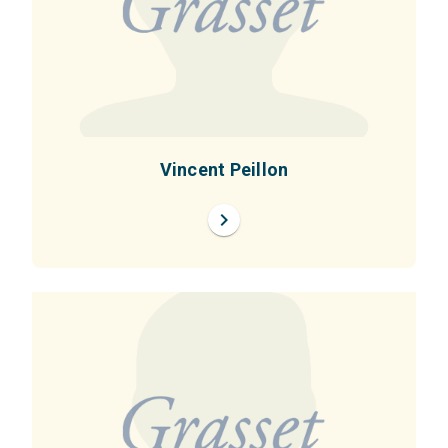
Vincent Peillon
chevron_right