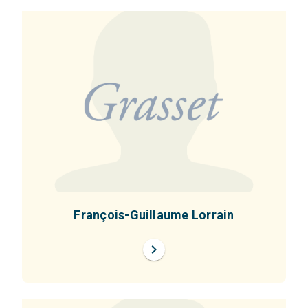
François-Guillaume Lorrain
chevron_right