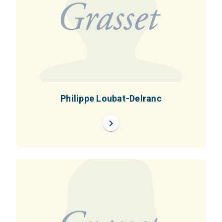
Philippe Loubat-Delranc
chevron_right