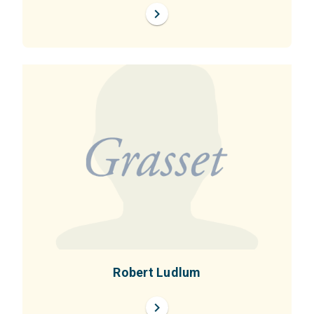
chevron_right
Robert Ludlum
chevron_right