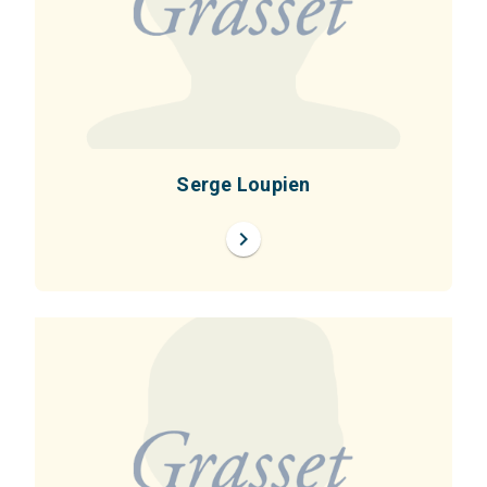
Serge Loupien
chevron_right