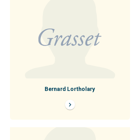
Bernard Lortholary
chevron_right